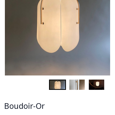
(Esc)
RENSEIGNEMENTS
Demandez plus d'informations sur le modèle
Nom - Prénom *
Email *
Votre pays
…
Message *
Boudoir-Or